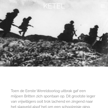
KETEL
Ga
direct
naar
de
hoofdinhoud
Toen de Eerste Wereldoorlog uitbrak gaf een
miljoen Britten zich spontaan op. Dit grootste leger
van vrijwilligers ooit trok lachend en zingend naar
het slagveld alsof het om een schoolreisje ging.