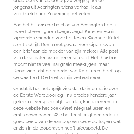
onderdeel van de oorlog. Zo verging het de
jongens uit Accrington wiens verhaal ik als
voorbeeld nam. Zo verging het velen.
Aan het historische bataljon van Accrington heb ik
twee fictieve figuren toegevoegd: Ketel en Ronin.
Zij worden vrienden voor het leven. Wanneer Ketel
sterft, schrijft Ronin met gevaar voor eigen leven
een brief aan de moeder van zijn makker. Alle post
van de soldaten werd gecensureerd. Het thuisfront
mocht niet te veel narigheid meekrijgen, maar
Ronin vindt dat de moeder van Ketel recht heeft op
de waarheid. Die brief is mijn verhaal
Ketel
.
Omdat ik het belangrijk vind dat de informatie over
de Eerste Wereldoorlog - nu precies honderd jaar
geleden - verspreid blijft worden, kan iedereen op
deze website het boek
Ketel
integraal lezen en
gratis downloaden. Wie het leest krijgt een redelijk
goed beeld van de aanloop van deze oorlog en wat
er zich in de loopgraven heeft afgespeeld. De