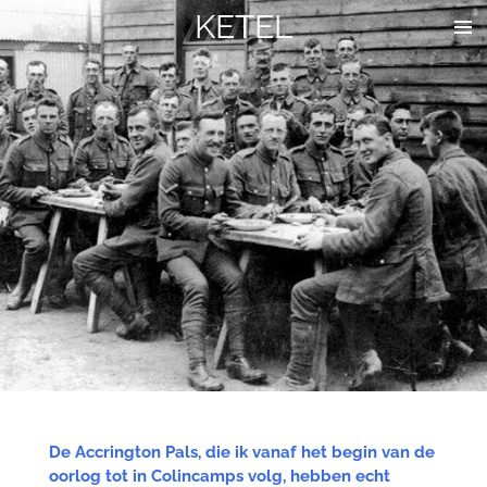
KETEL
Ga
direct
naar
de
hoofdinhoud
De Accrington Pals, die ik vanaf het begin van de
oorlog tot in Colincamps volg, hebben echt